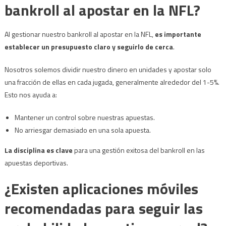
bankroll al apostar en la NFL?
Al gestionar nuestro bankroll al apostar en la NFL,
es importante
establecer un presupuesto claro y seguirlo de cerca
.
Nosotros solemos dividir nuestro dinero en unidades y apostar solo
una fracción de ellas en cada jugada, generalmente alrededor del 1-5%.
Esto nos ayuda a:
Mantener un control sobre nuestras apuestas.
No arriesgar demasiado en una sola apuesta.
La disciplina es clave
para una gestión exitosa del bankroll en las
apuestas deportivas.
¿Existen aplicaciones móviles
recomendadas para seguir las