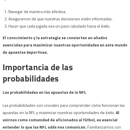
Navegar de manera más efectiva.
Asegurarnos de que nuestras decisiones estén informadas.
Hacer que cada jugada sea un paso calculado hacia el éxito.
El conocimiento y la estrategia se convierten en aliados
esenciales para maximizar nuestras oportunidades en este mundo
de apuestas deportivas.
Importancia de las
probabilidades
Las probabilidades en las apuestas de la NFL
Las probabilidades son cruciales para comprender cómo funcionan las
apuestas en la NFL y maximizar nuestras oportunidades de éxito.
Al
unirnos como comunidad de aficionados al fútbol, es esencial
entender lo que las NFL odds nos comunican.
Familiarizarnos con