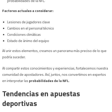
probabilidades de la NFL.
Factores actuales a considerar:
Lesiones de jugadores clave
Cambios en el personal técnico
Condiciones climáticas
Estado de ánimo del equipo
Al unir estos elementos, creamos un panorama más preciso de lo que
podría suceder.
Al compartir estos conocimientos y experiencias, fortalecemos nuestra
comunidad de apostadores. Así, juntos, nos convertimos en expertos
en interpretar las
probabilidades de la NFL
.
Tendencias en apuestas
deportivas