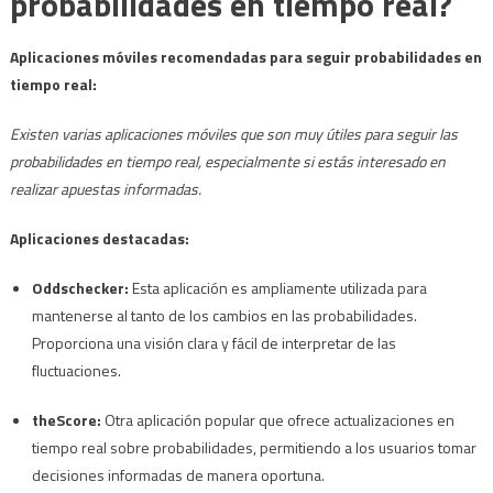
probabilidades en tiempo real?
Aplicaciones móviles recomendadas para seguir probabilidades en
tiempo real:
Existen varias aplicaciones móviles que son muy útiles para seguir las
probabilidades en tiempo real, especialmente si estás interesado en
realizar apuestas informadas.
Aplicaciones destacadas:
Oddschecker:
Esta aplicación es ampliamente utilizada para
mantenerse al tanto de los cambios en las probabilidades.
Proporciona una visión clara y fácil de interpretar de las
fluctuaciones.
theScore:
Otra aplicación popular que ofrece actualizaciones en
tiempo real sobre probabilidades, permitiendo a los usuarios tomar
decisiones informadas de manera oportuna.