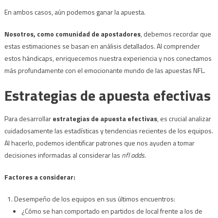
En ambos casos, aún podemos ganar la apuesta.
Nosotros, como comunidad de apostadores
, debemos recordar que
estas estimaciones se basan en análisis detallados. Al comprender
estos hándicaps, enriquecemos nuestra experiencia y nos conectamos
más profundamente con el emocionante mundo de las apuestas NFL.
Estrategias de apuesta efectivas
Para desarrollar
estrategias de apuesta efectivas
, es crucial analizar
cuidadosamente las estadísticas y tendencias recientes de los equipos.
Al hacerlo, podemos identificar patrones que nos ayuden a tomar
decisiones informadas al considerar las
nfl odds
.
Factores a considerar:
Desempeño de los equipos en sus últimos encuentros:
¿Cómo se han comportado en partidos de local frente a los de