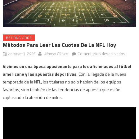
BETTING ODDS
Métodos Para Leer Las Cuotas De La NFL Hoy
en
octubre 9, 2025
Alonso Blasco
Comentarios desactivados
Método
Vivimos en una época apasionante para los aficionados al fútbol
Para
americano y las apuestas deportivas.
Con la llegada de la nueva
Leer
las
temporada de la NFL, los titulares no solo hablan de los equipos
Cuotas
favoritos, sino también de las tendencias de apuesta que están
de
capturando la atención de miles.
la
NFL
Hoy