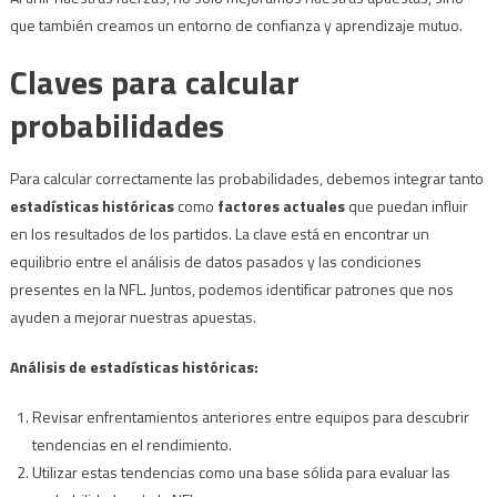
que también creamos un entorno de confianza y aprendizaje mutuo.
Claves para calcular
probabilidades
Para calcular correctamente las probabilidades, debemos integrar tanto
estadísticas históricas
como
factores actuales
que puedan influir
en los resultados de los partidos. La clave está en encontrar un
equilibrio entre el análisis de datos pasados y las condiciones
presentes en la NFL. Juntos, podemos identificar patrones que nos
ayuden a mejorar nuestras apuestas.
Análisis de estadísticas históricas:
Revisar enfrentamientos anteriores entre equipos para descubrir
tendencias en el rendimiento.
Utilizar estas tendencias como una base sólida para evaluar las