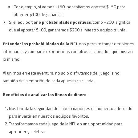
Por ejemplo, si vemos -150, necesitamos apostar $150 para
obtener $100 de ganancia.
Si el equipo tiene
probabilidades positivas
, como +200, significa
que al apostar $100, ganaremos $200 si nuestro equipo triunfa.
Entender las probabilidades de la NFL
nos permite tomar decisiones
informadas y compartir experiencias con otros aficionados que buscan
lo mismo.
Al unirnos en esta aventura, no solo disfrutamos del juego, sino
también de la emoción de cada apuesta calculada.
Beneficios de analizar las líneas de dinero
:
Nos brinda la seguridad de saber cuándo es el momento adecuado
para invertir en nuestros equipos favoritos.
Transformamos cada juego de la NFL en una oportunidad para
aprender y celebrar.