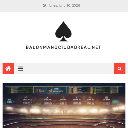
lunes, julio 20, 2026