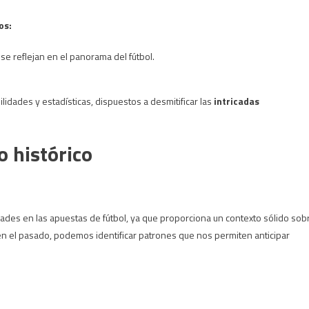
os:
se reflejan en el panorama del fútbol.
dades y estadísticas, dispuestos a desmitificar las
intricadas
o histórico
lidades en las apuestas de fútbol, ya que proporciona un contexto sólido sob
n el pasado, podemos identificar patrones que nos permiten anticipar