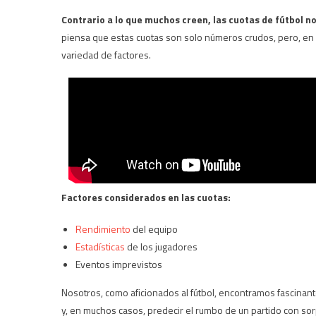
Contrario a lo que muchos creen, las cuotas de fútbol n
piensa que estas cuotas son solo números crudos, pero, en r
variedad de factores.
Factores considerados en las cuotas:
Rendimiento
del equipo
Estadísticas
de los jugadores
Eventos imprevistos
Nosotros, como aficionados al fútbol, encontramos fascinant
y, en muchos casos, predecir el rumbo de un partido con so