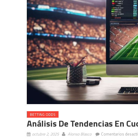
BETTING ODDS
Análisis De Tendencias En Cu
octubre 2, 2025
Alonso Blasco
Comentarios desact