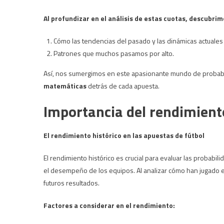
Al profundizar en el análisis de estas cuotas, descubrim
Cómo las tendencias del pasado y las dinámicas actuales 
Patrones que muchos pasamos por alto.
Así, nos sumergimos en este apasionante mundo de probabili
matemáticas
detrás de cada apuesta.
Importancia del rendimient
El rendimiento histórico en las apuestas de fútbol
El rendimiento histórico es crucial para evaluar las probabi
el desempeño de los equipos. Al analizar cómo han jugado e
futuros resultados.
Factores a considerar en el rendimiento: