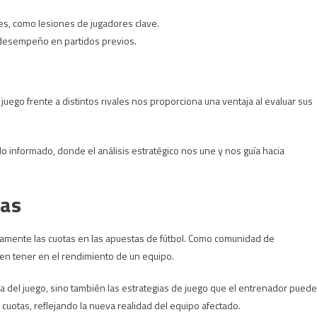
s, como lesiones de jugadores clave.
l desempeño en partidos previos.
ego frente a distintos rivales nos proporciona una ventaja al evaluar sus
 informado, donde el análisis estratégico nos une y nos guía hacia
tas
ivamente las cuotas en las apuestas de fútbol. Como comunidad de
en tener en el rendimiento de un equipo.
ca del juego, sino también las estrategias de juego que el entrenador puede
cuotas, reflejando la nueva realidad del equipo afectado.