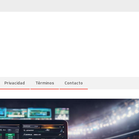
Privacidad
Términos
Contacto