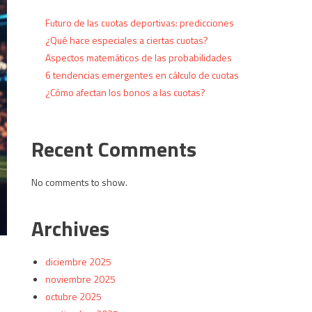
Futuro de las cuotas deportivas: predicciones
¿Qué hace especiales a ciertas cuotas?
Aspectos matemáticos de las probabilidades
6 tendencias emergentes en cálculo de cuotas
¿Cómo afectan los bonos a las cuotas?
Recent Comments
No comments to show.
Archives
diciembre 2025
noviembre 2025
octubre 2025